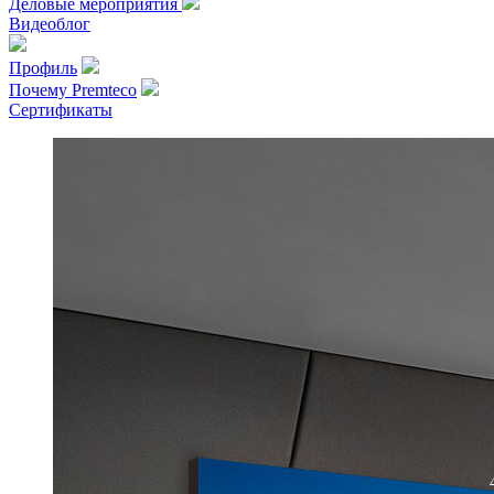
Деловые мероприятия
Видеоблог
Профиль
Почему Premteco
Сертификаты