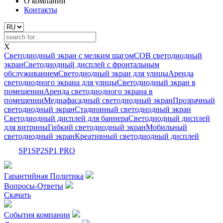
О компании
Контакты
X
Светодиодный экран с мелким шагом
COB светодиодный
экран
Светодиодный дисплей с фронтальным
обслуживанием
Светодиодный экран для улицы
Аренда
светодиодного экрана для улицы
Светодиодный экран в
помещении
Аренда светодиодного экрана в
помещении
Медиафасадный светодиодный экран
Прозрачный
светодиодный экран
Стадионный светодиодный экран
Светодиодный дисплей для баннера
Светодиодный дисплей
для витрины
Гибкий светодиодный экран
Мобильный
светодиодный экран
Креативный светодиодный дисплей
SP1
SP2
SP1 PRO
Гарантийная Политика
Вопросы-Ответы
Скачать
События компании